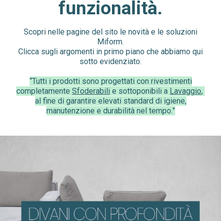
funzionalità.
Dormeuse / Letti singoli
Poltrone - Pouff - Cuscini
Scopri nelle pagine del sito le novità e le soluzioni
Miform.
Letti e Reti
Clicca sugli argomenti in primo piano che abbiamo qui
sotto evidenziato.
Materassi e Guanciali
“Tutti i prodotti sono progettati con rivestimenti
completamente
Sfoderabili
e sottoponibili a
Lavaggio
,
al fine di garantire elevati standard di igiene,
Su misura
manutenzione e durabilità nel tempo.”
Su misura
Rivestimenti
Campionario tessuti
Campionario pelle