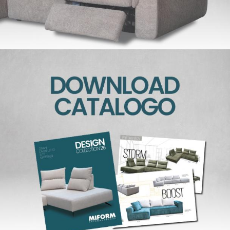
B&B Catone
Area ris.
Contatti
facebook
instagram