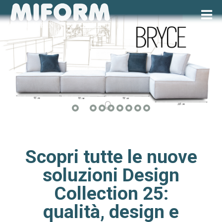
me
Home
Azienda
Chi siamo
miform
Scegli il futuro con Miform
slide
home
Scopri tutte le nuove
page2.jpg
Prodotti
soluzioni Design
Collection 25:
Divani
qualità, design e
Divani letto