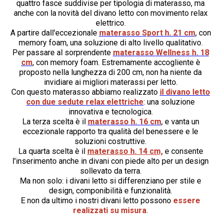
quattro fasce suddivise per tipologia di materasso, ma
anche con la novità del divano letto con movimento relax
elettrico.
A partire dall'eccezionale
materasso
Sport h. 21 cm
,
con
memory foam, una soluzione di alto livello qualitativo.
Per passare al sorprendente
materasso Wellness h. 18
cm
, con memory foam. Estremamente accogliente è
proposto nella lunghezza di 200 cm, non ha niente da
invidiare ai migliori materassi per letto.
Con questo materasso abbiamo realizzato
il divano letto
con due sedute relax elettriche
: una soluzione
innovativa e tecnologica.
La terza scelta è il
materasso h. 16 cm
, e vanta un
eccezionale rapporto tra qualità del benessere e le
soluzioni costruttive.
La quarta scelta è il
materasso h. 14 cm,
e consente
l'inserimento anche in divani con piede alto per un design
sollevato da terra.
Ma non solo: i divani letto si differenziano per stile e
design, componibilità e funzionalità.
E non da ultimo i nostri divani letto possono
essere
realizzati su misura
.